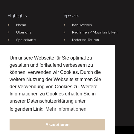
Highlights
Specials
Home
Kanuverleih
Über uns
Radfahren / Mountainbiken
Speisekarte
Motorrad-Touren
Jetzt anfragen!
Wandern
Um unsere Webseite für Sie optimal zu
Kontakt
gestalten und fortlaufend verbessern zu
Adresse

können, verwenden wir Cookies. Durch die
Morlesauerstraße 3 und 6
97762 Hammelburg-Morlesau
weitere Nutzung der Webseite stimmen Sie
Telefon

der Verwendung von Cookies zu. Weitere
(09357) 479
Informationen zu Cookies erhalten Sie in
E-Mail

unserer Datenschutzerklärung unter
spath@hotel-noeth.de
folgendem Link:
Mehr Informationen



Akzeptieren
Copyright © 2021
All Rights Reserved.