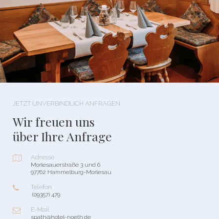
JETZT UNVERBINDLICH ANFRAGEN
Wir freuen uns
über Ihre Anfrage
Adresse

Morlesauerstraße 3 und 6
97762 Hammelburg-Morlesau
Telefon

(09357) 479
E-Mail

spath@hotel-noeth.de